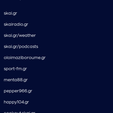
skai.gr
skairadio.gr
skai.gr/weather
skai.gr/podcasts
oloimaziboroume.gr
sport-fm.gr
menta88.gr
pepper966.gr
happy104.gr