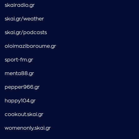
skairadio.gr
skai.gr/weather
skai.gr/podcasts
oloimaziboroume.gr
sport-fm.gr
menta88.gr
pepper966.gr
happy104.gr
cookout.skai.gr
womenonly.skai.gr