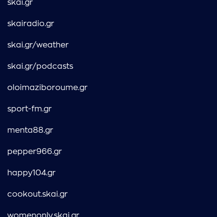
skai.gr
skairadio.gr
skai.gr/weather
skai.gr/podcasts
oloimaziboroume.gr
sport-fm.gr
menta88.gr
pepper966.gr
happy104.gr
cookout.skai.gr
womenonly.skai.gr