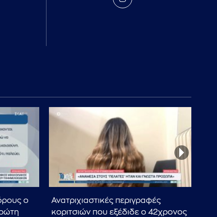
όρους ο
Ανατριχιαστικές περιγραφές
Συν
πρώτη
κοριτσιών που εξέδιδε o 42χρονος
δολ