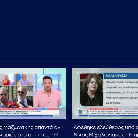
ς Μαζωνάκης απαντά αν
Αφέθηκε ελεύθερος υπό 
οριός στο σπίτι του - Η
Νίκος Μιχαλολιάκος - Η 