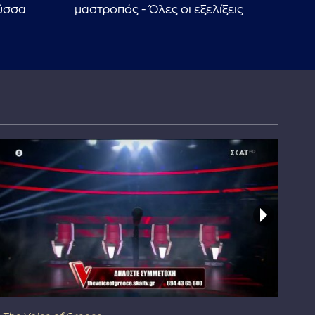
ύσσα
μαστροπός - Όλες οι εξελίξεις
πατ