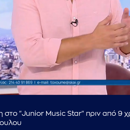
...πληκτρολογήστε κείμενο προς αναζήτηση
 στο "Junior Music Star" πριν από 9 χ
πουλου