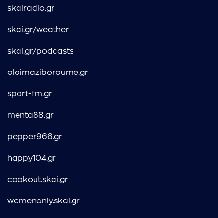
skairadio.gr
skai.gr/weather
skai.gr/podcasts
oloimaziboroume.gr
sport-fm.gr
menta88.gr
pepper966.gr
happy104.gr
cookout.skai.gr
womenonly.skai.gr