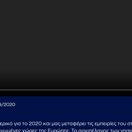
...πληκτρολογήστε κείμενο προς αναζήτηση
09/2020
ερικό για το 2020 και μας μεταφέρει τις εμπειρίες του 
ομονωμένες χώρες της Ευρώπης. Το αρχιπέλαγος των νησ