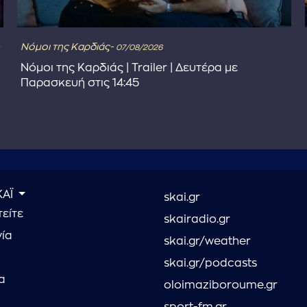
Νόμοι της Καρδιάς-
07/08/2026
Νόμοι της Καρδιάς | Trailer | Δευτέρα με
Παρασκευή στις 14:45
ΚΑΪ
skai.gr
είτε
skairadio.gr
νία
skai.gr/weather
skai.gr/podcasts
α
oloimaziboroume.gr