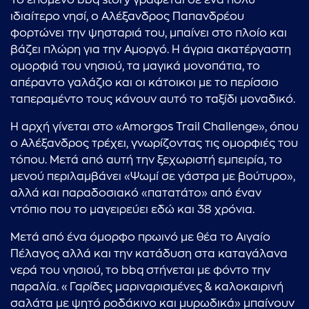
Το επόμενο bbq story γράφεται σε ένα πολύ
ιδιαίτερο νησί, ο Αλέξανδρος Παπανδρέου
φορτώνει την ψησταριά του, μπαίνει στο πλοίο και
βάζει πλώρη για την Αμοργό. Η άγρια ακατέργαστη
ομορφιά του νησιού, τα μαγικά μονοπάτια, το
απέραντο γαλάζιο και οι κάτοικοι με το περίσσιο
ταπεραμέντο τους κάνουν αυτό το ταξίδι μοναδικό.
Η αρχή γίνεται στο «Amorgos Trail Challenge», όπου
ο Αλέξανδρος τρέχει, γνωρίζοντας τις ομορφιές του
τόπου. Μετά από αυτή την ξεχωριστή εμπειρία, το
μενού περιλαμβάνει «Ψωμί σε γάστρα με βούτυρο»,
αλλά και παραδοσιακό «πατατάτο» από έναν
ντόπιο που το μαγειρεύει εδώ και 38 χρόνια.
Μετά από ένα όμορφο πρωινό με θέα το Αιγαίο
Πέλαγος αλλά και την κατάδυση στα καταγάλανα
νερά του νησιού, το bbq στήνεται με φόντο την
παραλία. «Γαρίδες μαριναρισμένες & καλοκαιρινή
σαλάτα με ψητό ροδάκινο και μυρωδικά» μπαίνουν