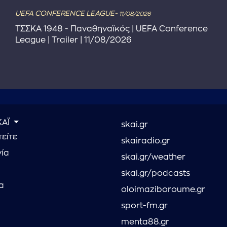
UEFA CONFERENCE LEAGUE-
11/08/2026
ΤΣΣΚΑ 1948 - Παναθηναϊκός | UEFA Conference
League | Trailer | 11/08/2026
ΚΑΪ
skai.gr
είτε
skairadio.gr
νία
skai.gr/weather
skai.gr/podcasts
α
oloimaziboroume.gr
sport-fm.gr
menta88.gr