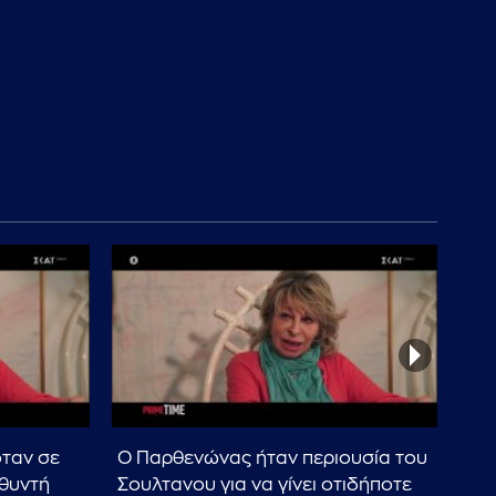
όταν σε
Ο Παρθενώνας ήταν περιουσία του
Ζεϊ
υθυντή
Σουλτανου για να γίνει οτιδήποτε
όπο