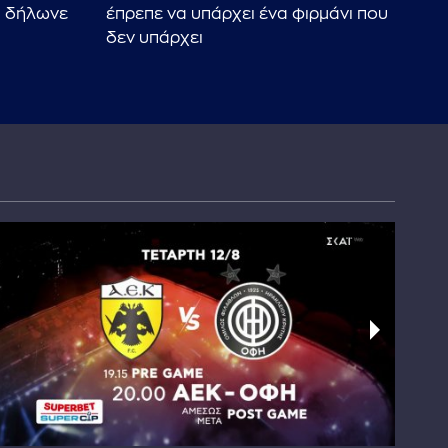
υ δήλωνε
έπρεπε να υπάρχει ένα φιρμάνι που
το
δεν υπάρχει
βγο