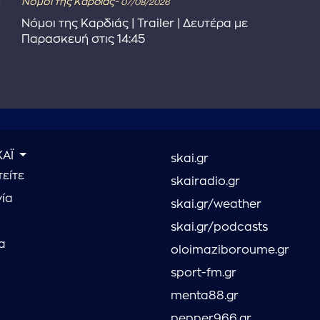
Νόμοι της Καρδιάς-
07/08/2026
Νόμοι της Καρδιάς | Trailer | Δευτέρα με
Παρασκευή στις 14:45
ΚΑΪ
skai.gr
είτε
skairadio.gr
νία
skai.gr/weather
skai.gr/podcasts
α
oloimaziboroume.gr
sport-fm.gr
menta88.gr
pepper966.gr