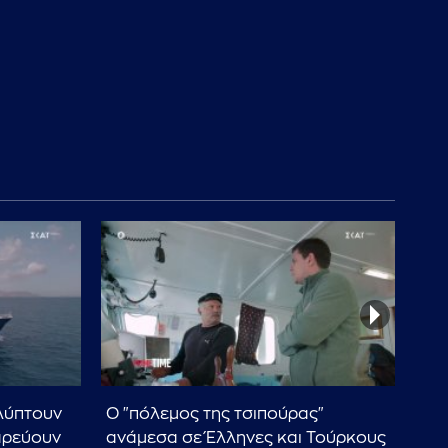
λύπτουν
Ο "πόλεμος της τσιπούρας"
Έλλ
αρεύουν
ανάμεσα σε Έλληνες και Τούρκους
το 