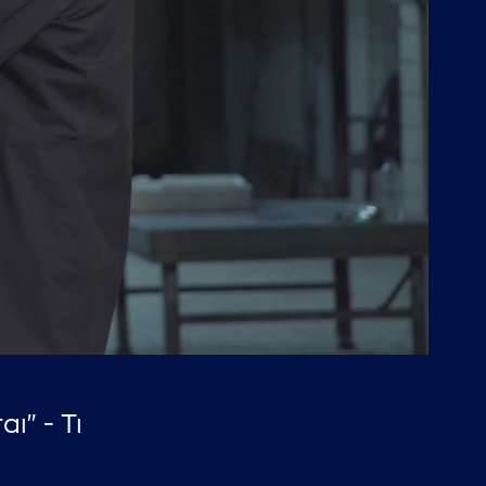
" - Τι