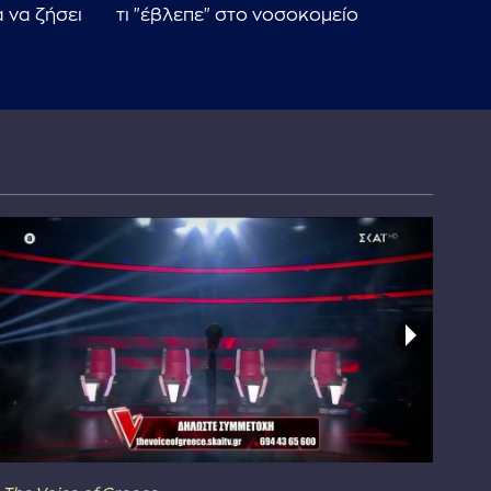
 να ζήσει
τι "έβλεπε" στο νοσοκομείο
σαν