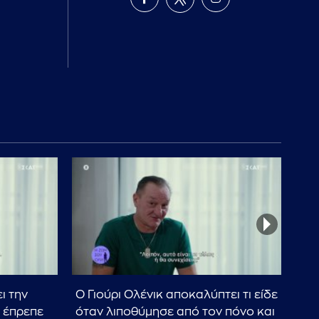
ι την
Ο Γιούρι Ολένικ αποκαλύπτει τι είδε
Γιο
 έπρεπε
όταν λιποθύμησε από τον πόνο και
οτι