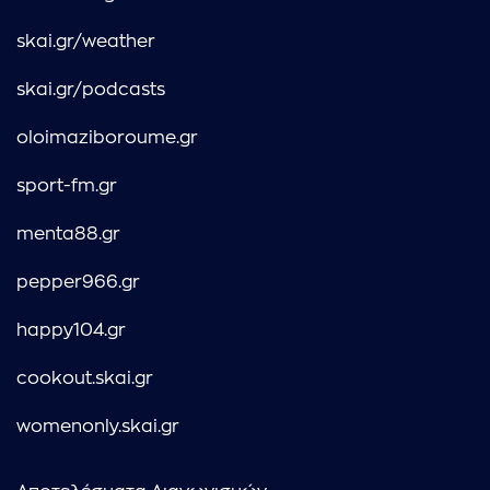
skai.gr/weather
skai.gr/podcasts
oloimaziboroume.gr
sport-fm.gr
menta88.gr
pepper966.gr
happy104.gr
cookout.skai.gr
womenonly.skai.gr