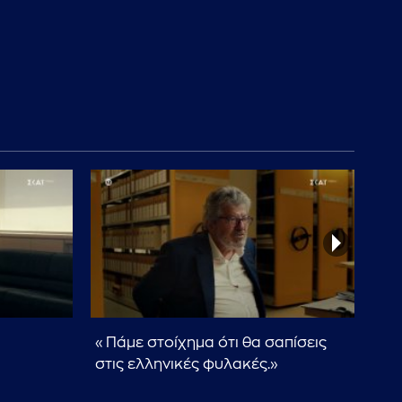
«Πάμε στοίχημα ότι θα σαπίσεις
«Εί
στις ελληνικές φυλακές.»
δο