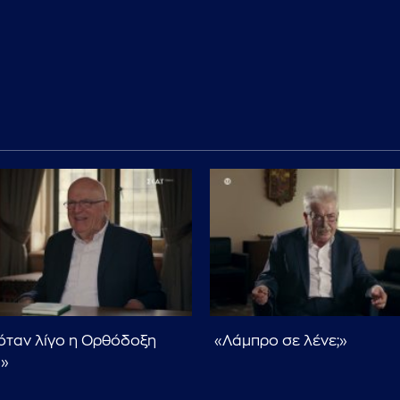
ταν λίγο η Ορθόδοξη
«Λάμπρο σε λένε;»
α»