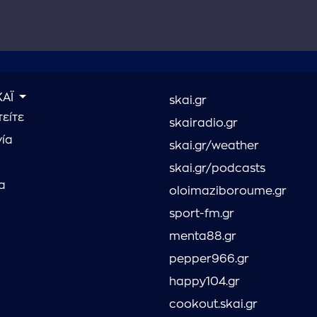
ΚΑΪ
skai.gr
είτε
skairadio.gr
νία
skai.gr/weather
skai.gr/podcasts
α
oloimaziboroume.gr
sport-fm.gr
menta88.gr
pepper966.gr
happy104.gr
cookout.skai.gr