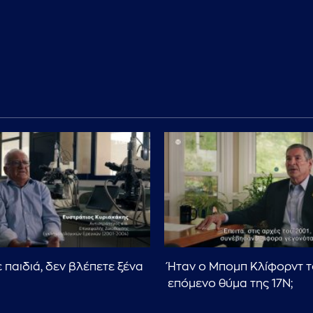
 παιδιά, δεν βλέπετε ξένα
Ήταν ο Μπομπ Κλίφορντ τ
επόμενο θύμα της 17Ν;