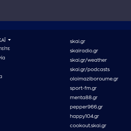
ΚΑΪ
skai.gr
είτε
skairadio.gr
νία
skai.gr/weather
skai.gr/podcasts
α
oloimaziboroume.gr
sport-fm.gr
menta88.gr
pepper966.gr
happy104.gr
cookout.skai.gr