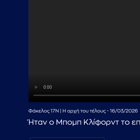
Φάκελος 17Ν | Η αρχή του τέλους - 16/03/2026
Ήταν ο Μπομπ Κλίφορντ το επ