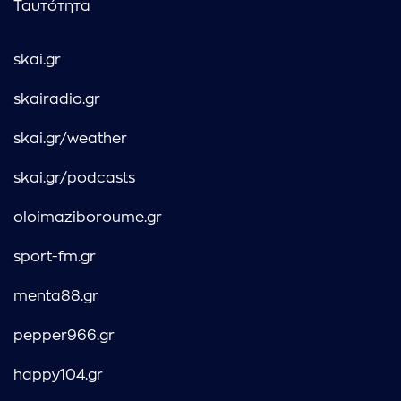
Ταυτότητα
skai.gr
skairadio.gr
skai.gr/weather
skai.gr/podcasts
oloimaziboroume.gr
sport-fm.gr
menta88.gr
pepper966.gr
happy104.gr