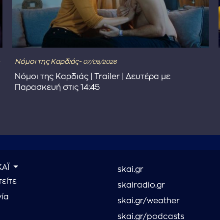
Νόμοι της Καρδιάς-
07/08/2026
Νόμοι της Καρδιάς | Trailer | Δευτέρα με
Παρασκευή στις 14:45
ΚΑΪ
skai.gr
είτε
skairadio.gr
νία
skai.gr/weather
skai.gr/podcasts