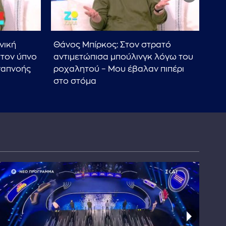
νική
Θάνος Μπίρκος: Στον στρατό
Πως
στον ύπνο
αντιμετώπισα μπούλινγκ λόγω του
Θάν
ναπνοής
ροχαλητού – Μου έβαλαν πιπέρι
προ
στο στόμα