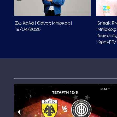
ου
Ζω Καλά | Θάνος Μπίρκος |
Sneak Pr
α,
19/04/2026
Μπίρκος:
διακοπές
ώρα»|19