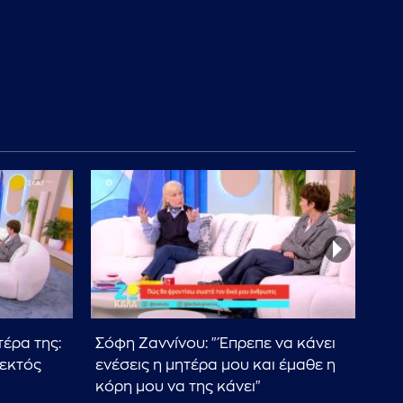
τέρα της:
Σόφη Ζαννίνου: "Έπρεπε να κάνει
Σ. 
 εκτός
ενέσεις η μητέρα μου και έμαθε η
κόρ
κόρη μου να της κάνει"
ευγ