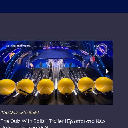
The Quiz with Balls!
The
The Quiz With Balls! | Trailer | Έρχεται στο Νέο
Το 
Πρόγραμμα του ΣΚΑΪ
Συ