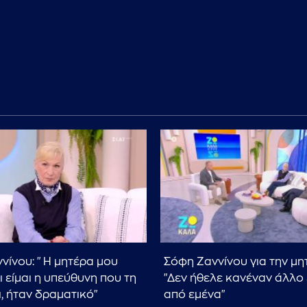
νίνου: "Η μητέρα μου
Σόφη Ζαννίνου για την μη
ι είμαι η υπεύθυνη που τη
"Δεν ήθελε κανέναν άλλο
, ήταν δραματικό"
από εμένα"