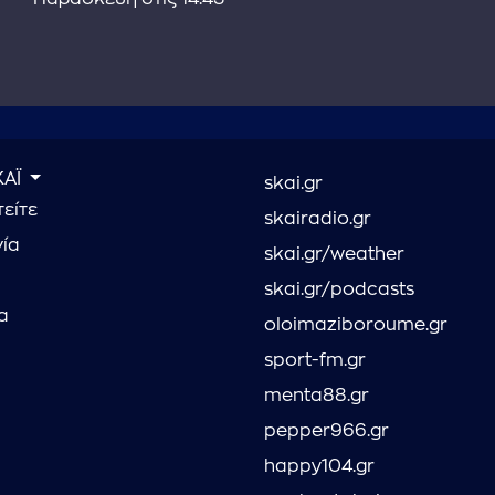
ΚΑΪ
skai.gr
είτε
skairadio.gr
νία
skai.gr/weather
skai.gr/podcasts
α
oloimaziboroume.gr
sport-fm.gr
menta88.gr
pepper966.gr
happy104.gr