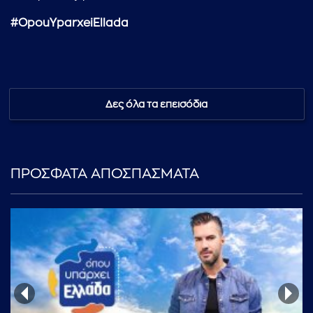
#OpouYparxeiEllada
Δες όλα τα επεισόδια
...πληκτρολογήστε κείμενο προς αναζήτηση
ΠΡΟΣΦΑΤΑ ΑΠΟΣΠΑΣΜΑΤΑ