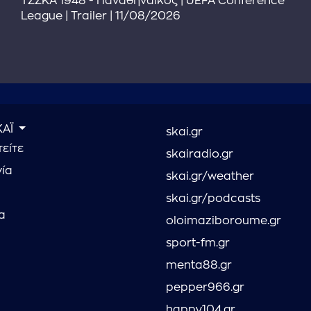
ΤΣΣΚΑ 1948 - Παναθηναϊκός | UEFA Conference
League | Trailer | 11/08/2026
ΚΑΪ
skai.gr
είτε
skairadio.gr
νία
skai.gr/weather
skai.gr/podcasts
α
oloimaziboroume.gr
sport-fm.gr
menta88.gr
pepper966.gr
happy104.gr