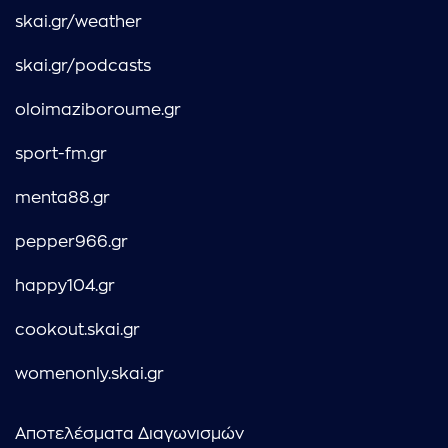
skai.gr/weather
skai.gr/podcasts
oloimaziboroume.gr
sport-fm.gr
menta88.gr
pepper966.gr
happy104.gr
cookout.skai.gr
womenonly.skai.gr
Αποτελέσματα Διαγωνισμών