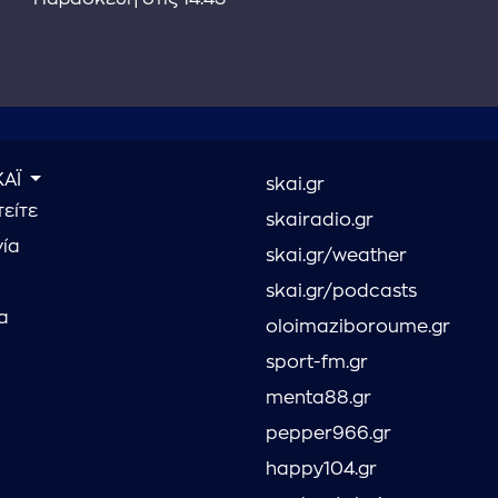
ΚΑΪ
skai.gr
είτε
skairadio.gr
νία
skai.gr/weather
skai.gr/podcasts
α
oloimaziboroume.gr
sport-fm.gr
menta88.gr
pepper966.gr
happy104.gr