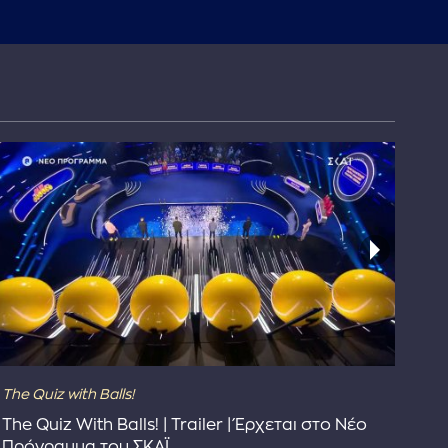
The Quiz with Balls!
The
The Quiz With Balls! | Trailer | Έρχεται στο Νέο
Το 
Πρόγραμμα του ΣΚΑΪ
Συ