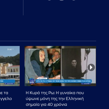
με τα
Η Κυρά της Ρω: Η γυναίκα που
Χάλ
άγγελο
ύψωνε μόνη της την Ελληνική
μηδ
σημαία για 40 χρόνια