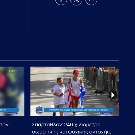
στον
Σπάρταθλον: 246 χιλιόμετρα
Αλ
σωματικής και ψυχικής αντοχής,
ετώ