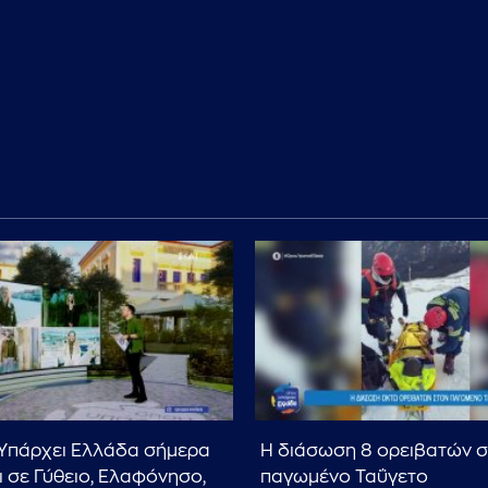
Υπάρχει Ελλάδα σήμερα
Η διάσωση 8 ορειβατών 
ι σε Γύθειο, Ελαφόνησο,
παγωμένο Ταΰγετο