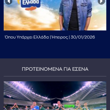
Όπου Υπάρχει Ελλάδα | Ήπειρος | 30/01/2026
...πληκτρολογήστε κείμενο προς αναζήτηση
ΠΡΟΤΕΙΝΟΜΕΝΑ ΓΙΑ ΕΣΕΝΑ