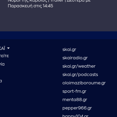
Νόμοι της Καρδιάς | Trailer | Δευτέρα με
Παρασκευή στις 14:45
ΚΑΪ
skai.gr
είτε
skairadio.gr
νία
skai.gr/weather
skai.gr/podcasts
α
oloimaziboroume.gr
sport-fm.gr
menta88.gr
pepper966.gr
happy104.gr