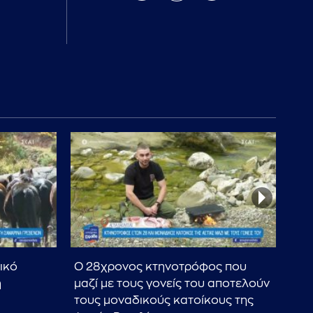
ικό
Ο 28χρονος κτηνοτρόφος που
Γνω
η
μαζί με τους γονείς του αποτελούν
πλ
τους μοναδικούς κατοίκους της