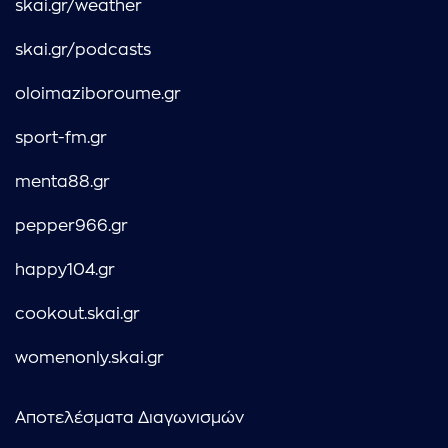
skai.gr/weather
skai.gr/podcasts
oloimaziboroume.gr
sport-fm.gr
menta88.gr
pepper966.gr
happy104.gr
cookout.skai.gr
womenonly.skai.gr
Αποτελέσματα Διαγωνισμών