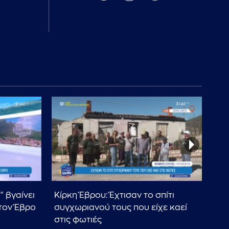
 βγαίνει
Κίρκη Έβρου: Έχτισαν το σπίτι
Η α
τον Έβρο
συγχωριανού τους που είχε καεί
τη 
στις φωτιές
τον