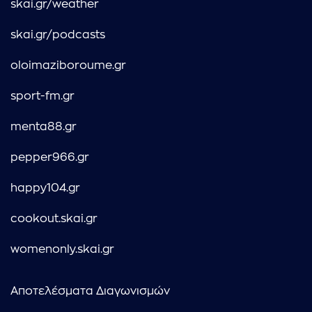
skai.gr/weather
skai.gr/podcasts
oloimaziboroume.gr
sport-fm.gr
menta88.gr
pepper966.gr
happy104.gr
cookout.skai.gr
womenonly.skai.gr
Αποτελέσματα Διαγωνισμών