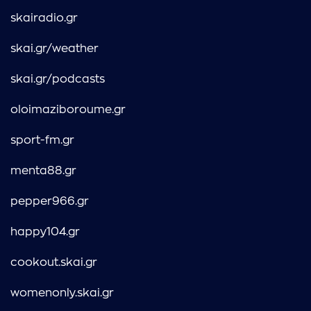
skairadio.gr
skai.gr/weather
skai.gr/podcasts
oloimaziboroume.gr
sport-fm.gr
menta88.gr
pepper966.gr
happy104.gr
cookout.skai.gr
womenonly.skai.gr