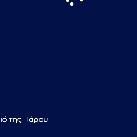
...πληκτρολογήστε κείμενο προς αναζήτηση
ριό της Πάρου