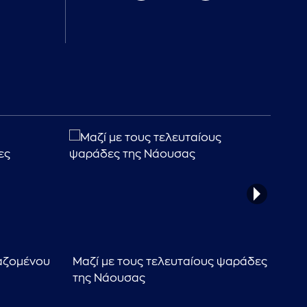
γαζομένου
Μαζί με τους τελευταίους ψαράδες
Πάρ
της Νάουσας
τα 
σε 