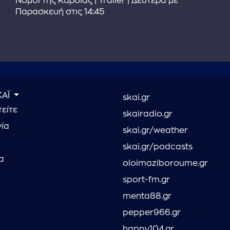
Νόμοι της Καρδιάς | Trailer | Δευτέρα με
Παρασκευή στις 14:45
ΚΑΪ
skai.gr
είτε
skairadio.gr
νία
skai.gr/weather
skai.gr/podcasts
α
oloimaziboroume.gr
sport-fm.gr
menta88.gr
pepper966.gr
happy104.gr