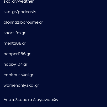
skai.gr/weather
skai.gr/podcasts
oloimaziboroume.gr
sport-fm.gr
menta88.gr
pepper966.gr
happy104.gr
cookout.skai.gr
womenonly.skai.gr
Αποτελέσματα Διαγωνισμών