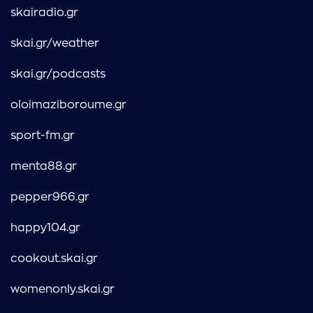
skairadio.gr
skai.gr/weather
skai.gr/podcasts
oloimaziboroume.gr
sport-fm.gr
menta88.gr
pepper966.gr
happy104.gr
cookout.skai.gr
womenonly.skai.gr