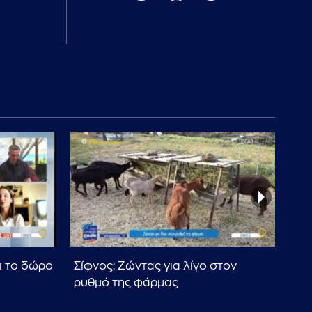
ι το δώρο
Σίφνος: Ζώντας για λίγο στον
Πολ
ρυθμό της φάρμας
αλλ
πο