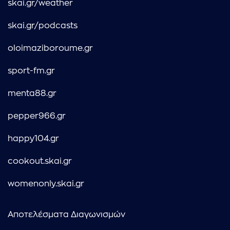
skai.gr/weather
skai.gr/podcasts
oloimaziboroume.gr
sport-fm.gr
menta88.gr
pepper966.gr
happy104.gr
cookout.skai.gr
womenonly.skai.gr
Αποτελέσματα Διαγωνισμών