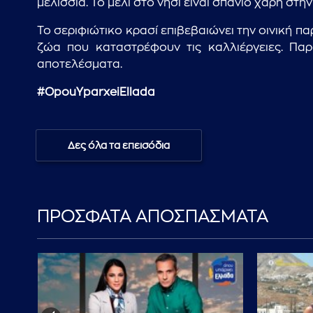
μελίσσια. Το μέλι στο νησί είναι σπάνιο χάρη στ
Το σεριφιώτικο κρασί επιβεβαιώνει την οινική π
ζώα που καταστρέφουν τις καλλιέργειες. Πα
αποτελέσματα.
#OpouYparxeiEllada
Δες όλα τα επεισόδια
ΠΡΟΣΦΑΤΑ ΑΠΟΣΠΑΣΜΑΤΑ