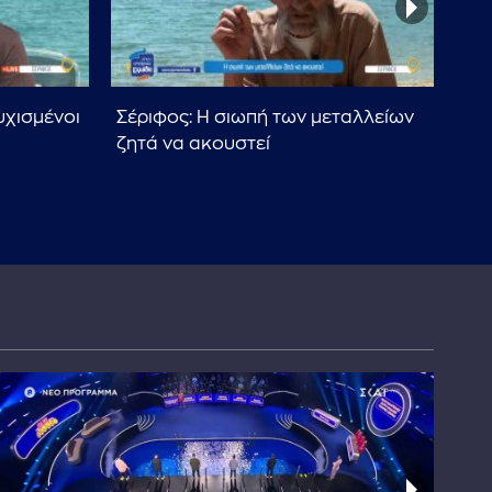
υχισμένοι
Σέριφος: Η σιωπή των μεταλλείων
Μαθ
ζητά να ακουστεί
τον
ελλ