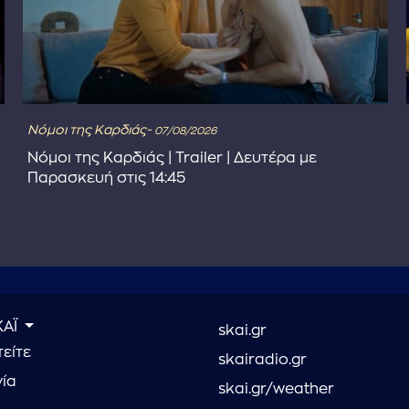
Νόμοι της Καρδιάς-
07/08/2026
Νόμοι της Καρδιάς | Trailer | Δευτέρα με
Παρασκευή στις 14:45
ΚΑΪ
skai.gr
είτε
skairadio.gr
νία
skai.gr/weather