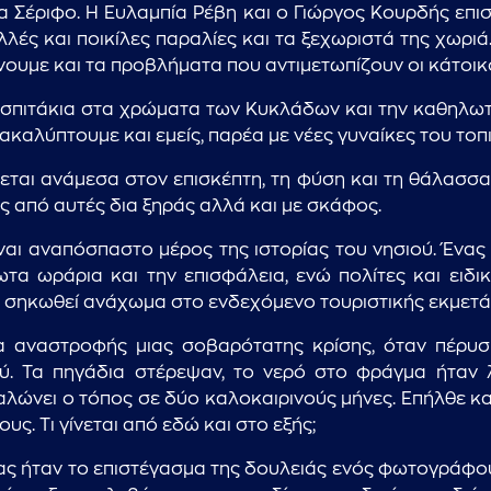
 Σέριφο. Η Ευλαμπία Ρέβη και ο Γιώργος Κουρδής επισ
πολλές και ποικίλες παραλίες και τα ξεχωριστά της χωρι
νουμε και τα προβλήματα που αντιμετωπίζουν οι κάτοικο
 σπιτάκια στα χρώματα των Κυκλάδων και την καθηλωτικ
νακαλύπτουμε και εμείς, παρέα με νέες γυναίκες του τοπ
...πληκτρολογήστε κείμενο προς αναζήτηση
εται ανάμεσα στον επισκέπτη, τη φύση και τη θάλασσα, 
ς από αυτές δια ξηράς αλλά και με σκάφος.
ίναι αναπόσπαστο μέρος της ιστορίας του νησιού. Ένας
τα ωράρια και την επισφάλεια, ενώ πολίτες και ειδικο
 σηκωθεί ανάχωμα στο ενδεχόμενο τουριστικής εκμετά
 αναστροφής μιας σοβαρότατης κρίσης, όταν πέρυσ
ύ. Τα πηγάδια στέρεψαν, το νερό στο φράγμα ήταν 
λώνει ο τόπος σε δύο καλοκαιρινούς μήνες. Επήλθε κα
υς. Τι γίνεται από εδώ και στο εξής;
 ήταν το επιστέγασμα της δουλειάς ενός φωτογράφου