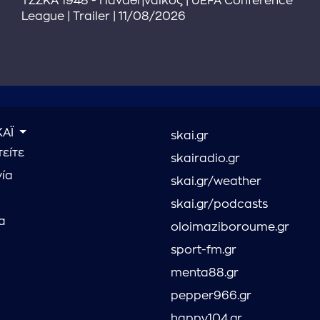
ΤΣΣΚΑ 1948 - Παναθηναϊκός | UEFA Conference
League | Trailer | 11/08/2026
ΚΑΪ
skai.gr
είτε
skairadio.gr
νία
skai.gr/weather
skai.gr/podcasts
α
oloimaziboroume.gr
sport-fm.gr
menta88.gr
pepper966.gr
happy104.gr