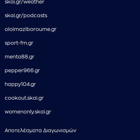
skai.gr/weather
skai.gr/podcasts
oloimaziboroume.gr
sport-fm.gr
menta88.gr
pepper966.gr
happy104.gr
cookout.skai.gr
womenonly.skai.gr
Αποτελέσματα Διαγωνισμών