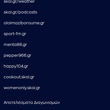
skai.gr/weather
skai.gr/podcasts
oloimaziboroume.gr
sport-fm.gr
menta88.gr
pepper966.gr
happy104.gr
cookout.skai.gr
womenonly.skai.gr
Αποτελέσματα Διαγωνισμών