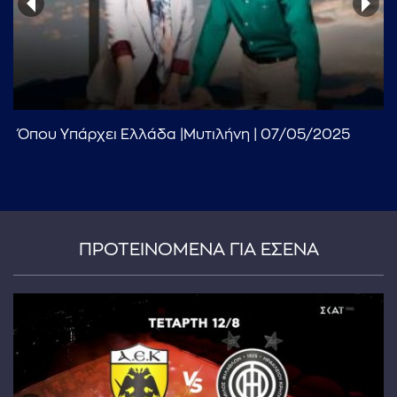
Όπου Υπάρχει Ελλάδα |Μυτιλήνη | 07/05/2025
...πληκτρολογήστε κείμενο προς αναζήτηση
ΠΡΟΤΕΙΝΟΜΕΝΑ ΓΙΑ ΕΣΕΝΑ