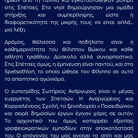
ήρθαν από τη Γαλλία και εγκαταστάθηκαν μόνιμα
στις Σπέτσες. Στο νησί δημιούργησαν μια ομάδα
στήριξης και συμπερίληψης, ώστε η
διαφορετικότητα της μικρής τους να είναι απλά…
μια λέξη.
Δρόμος, θάλασσα και ποδήλατο είναι η
καθημερινότητα του Φίλιππου Βώκου και κάθε
αθλητή τριάθλου. Δύσκολο αλλά συναρπαστικό.
Στις Σπέτσες όμως, η έμπνευση είναι παντού, και στο
Spetsathlon, το οποίο ώθησε τον Φίλιππο σε αυτό
το απαιτητικό αγώνισμα.
Ο ευπατρίδης Σωτήριος Ανάργυρος είναι ο μέγας
ευεργέτης των Σπετσών. Η Αναργύρειος και
Κοργιαλένειος Σχολή, το ξενοδοχείο «Ποσειδώνιο»
και σειρά δημοσίων έργων έγιναν χάρις σε αυτόν.
Το αρχοντικό του όμως καταρρέει εξαιτίας
γραφειοκρατικών εμποδίων στην αποκατάστασή
του. Ο απόγονός του μας ανοίγει το σπίτι και μας