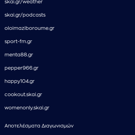
skai.gr/weather
skai.gr/podcasts
oloimaziboroume.gr
sport-fm.gr
menta88.gr
pepper966.gr
happy104.gr
cookout.skai.gr
womenonly.skai.gr
Αποτελέσματα Διαγωνισμών