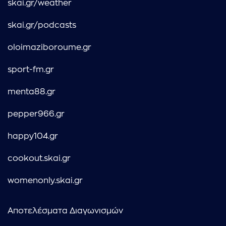
skai.gr/weather
skai.gr/podcasts
oloimaziboroume.gr
sport-fm.gr
menta88.gr
pepper966.gr
happy104.gr
cookout.skai.gr
womenonly.skai.gr
Αποτελέσματα Διαγωνισμών