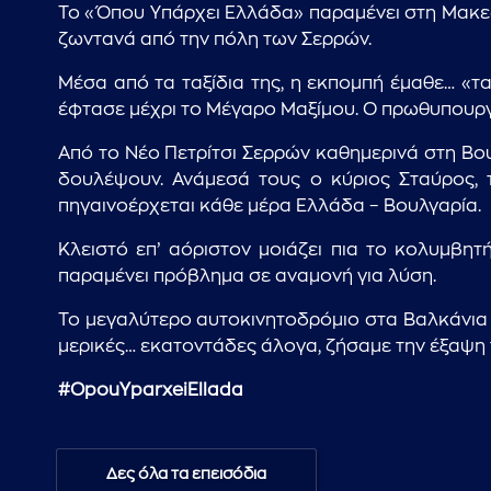
Το «Όπου Υπάρχει Ελλάδα» παραμένει στη Μακεδ
ζωντανά από την πόλη των Σερρών.
Μέσα από τα ταξίδια της, η εκπομπή έμαθε… «τα
έφτασε μέχρι το Μέγαρο Μαξίμου. Ο πρωθυπουργό
Από το Νέο Πετρίτσι Σερρών καθημερινά στη Βο
δουλέψουν. Ανάμεσά τους ο κύριος Σταύρος, τ
πηγαινοέρχεται κάθε μέρα Ελλάδα – Βουλγαρία.
Κλειστό επ’ αόριστον μοιάζει πια το κολυμβ
παραμένει πρόβλημα σε αναμονή για λύση.
Το μεγαλύτερο αυτοκινητοδρόμιο στα Βαλκάνια ε
μερικές… εκατοντάδες άλογα, ζήσαμε την έξαψη 
#OpouYparxeiEllada
Δες όλα τα επεισόδια