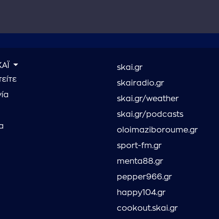
ΚΑΪ
skai.gr
είτε
skairadio.gr
νία
skai.gr/weather
skai.gr/podcasts
α
oloimaziboroume.gr
sport-fm.gr
menta88.gr
pepper966.gr
happy104.gr
cookout.skai.gr