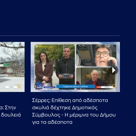
Σέρρες: Επίθεση από αδέσποτα
Σέρ
α: Στην
σκυλιά δέχτηκε Δημοτικός
έμε
 δουλειά
Σύμβουλος - Η μέριμνα του Δήμου
τσ
για τα αδέσποτα
παι