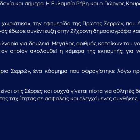
ονία και σήμερα. Η Ευλαμπία Ρέβη και ο Γιώργος Κουρδ
...πληκτρολογήστε κείμενο προς αναζήτηση
 χωριάτικα», την εφημερίδα της Πρώτης Σερρών, που έ
ς έδωσε συνέντευξη στην 27χρονη δημοσιογράφο και εκδ
υλγαρία για δουλειά. Μεγάλος αριθμός κατοίκων του ν
ον οποίον ακολουθεί η κάμερα της εκπομπής, για ν
ητήριο Σερρών, ένα κόσμημα που σφραγίστηκε λόγω π
ίναι στις Σέρρες και συχνά γίνεται πίστα για αθλητές 
της ταχύτητας σε ασφαλείς και ελεγχόμενες συνθήκες.