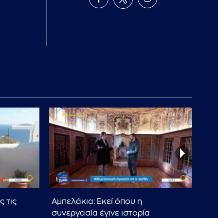
 τις
Αμπελάκια: Εκεί όπου η
Η ι
συνεργασία έγινε ιστορία
Ευλ