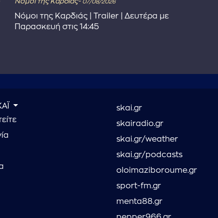
Νόμοι της Καρδιάς-
07/08/2026
Νόμοι της Καρδιάς | Trailer | Δευτέρα με
Παρασκευή στις 14:45
ΚΑΪ
skai.gr
είτε
skairadio.gr
νία
skai.gr/weather
skai.gr/podcasts
α
oloimaziboroume.gr
sport-fm.gr
menta88.gr
pepper966.gr