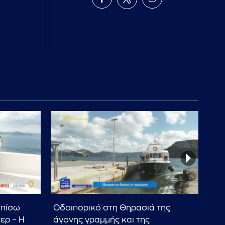
 πίσω
Οδοιπορικό στη Θηρασιά της
Σαν
ερ – Η
άγονης γραμμής και της
εύ