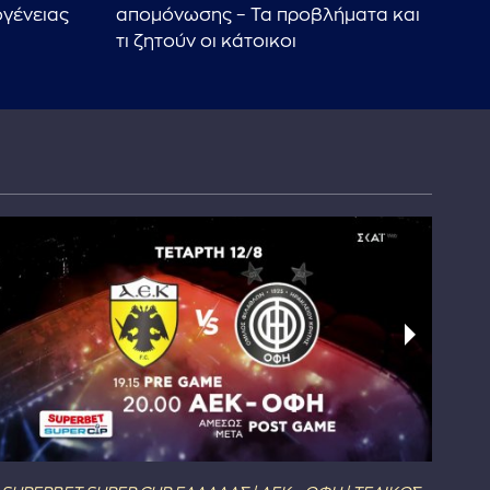
ογένειας
απομόνωσης – Τα προβλήματα και
υπε
τι ζητούν οι κάτοικοι
ζητ