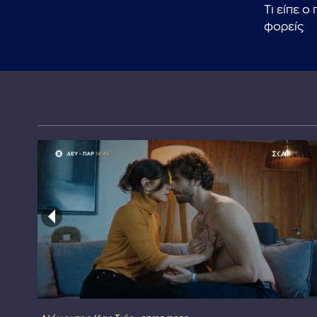
ς
Τι είπε 
φορείς