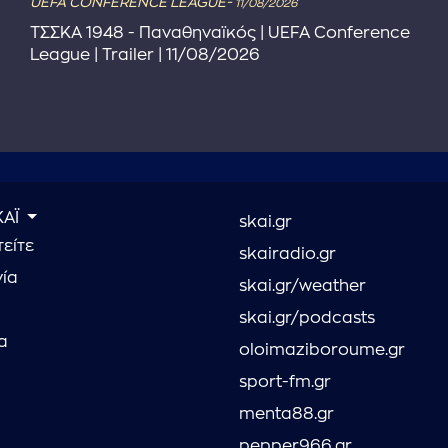
UEFA CONFERENCE LEAGUE-
11/08/2026
ΤΣΣΚΑ 1948 - Παναθηναϊκός | UEFA Conference
League | Trailer | 11/08/2026
ΚΑΪ
skai.gr
είτε
skairadio.gr
νία
skai.gr/weather
skai.gr/podcasts
α
oloimaziboroume.gr
sport-fm.gr
menta88.gr
pepper966.gr