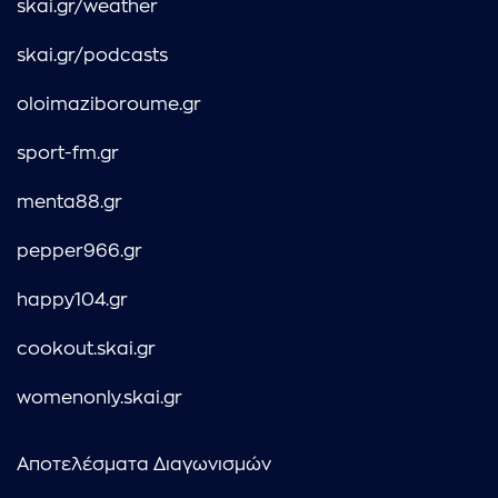
skai.gr/weather
skai.gr/podcasts
oloimaziboroume.gr
sport-fm.gr
menta88.gr
pepper966.gr
happy104.gr
cookout.skai.gr
womenonly.skai.gr
Αποτελέσματα Διαγωνισμών