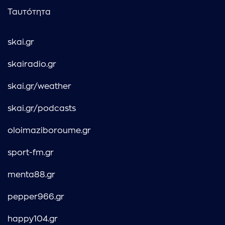
Ταυτότητα
skai.gr
skairadio.gr
skai.gr/weather
skai.gr/podcasts
oloimaziboroume.gr
sport-fm.gr
menta88.gr
pepper966.gr
happy104.gr