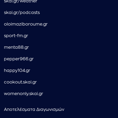
skai.gr/weather
skai.gr/podcasts
oloimaziboroume.gr
sport-fm.gr
menta88.gr
pepper966.gr
happy104.gr
cookout.skai.gr
womenonly.skai.gr
Αποτελέσματα Διαγωνισμών