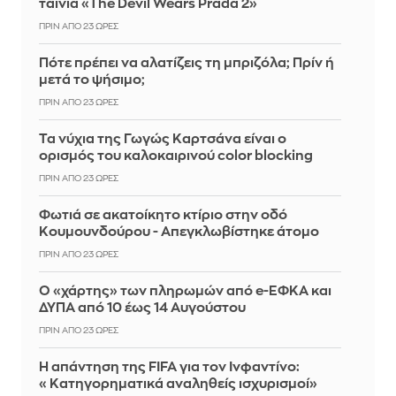
ταινία «The Devil Wears Prada 2»
ΠΡΙΝ ΑΠΌ 23 ΏΡΕΣ
Πότε πρέπει να αλατίζεις τη μπριζόλα; Πρίν ή
μετά το ψήσιμο;
ΠΡΙΝ ΑΠΌ 23 ΏΡΕΣ
Τα νύχια της Γωγώς Καρτσάνα είναι ο
ορισμός του καλοκαιρινού color blocking
ΠΡΙΝ ΑΠΌ 23 ΏΡΕΣ
Φωτιά σε ακατοίκητο κτίριο στην οδό
Κουμουνδούρου - Απεγκλωβίστηκε άτομο
ΠΡΙΝ ΑΠΌ 23 ΏΡΕΣ
Ο «χάρτης» των πληρωμών από e-ΕΦΚΑ και
ΔΥΠΑ από 10 έως 14 Αυγούστου
ΠΡΙΝ ΑΠΌ 23 ΏΡΕΣ
Η απάντηση της FIFA για τον Ινφαντίνο:
«Κατηγορηματικά αναληθείς ισχυρισμοί»