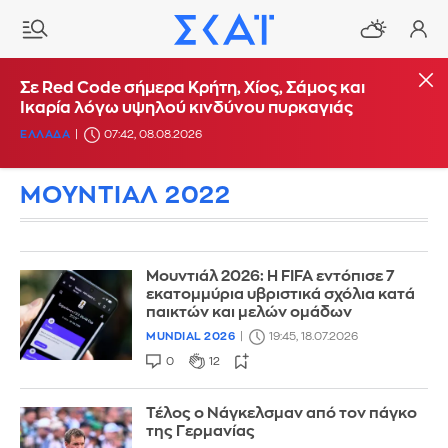
Σε Red Code σήμερα Κρήτη, Χίος, Σάμος και
Ικαρία λόγω υψηλού κινδύνου πυρκαγιάς
ΕΛΛΑΔΑ
07:42, 08.08.2026
ΜΟΥΝΤΙΑΛ 2022
Μουντιάλ 2026: Η FIFA εντόπισε 7
εκατομμύρια υβριστικά σχόλια κατά
παικτών και μελών ομάδων
MUNDIAL 2026
19:45, 18.07.2026
0
12
Τέλος ο Νάγκελσμαν από τον πάγκο
της Γερμανίας