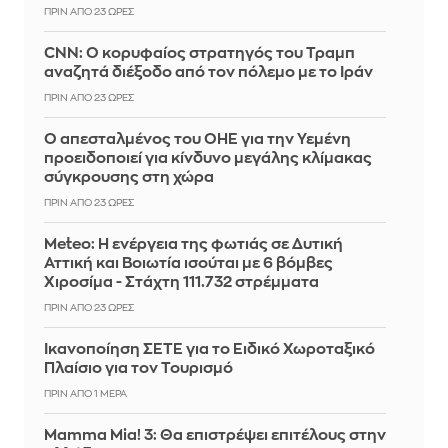
ΠΡΙΝ ΑΠΌ 23 ΏΡΕΣ
CNN: Ο κορυφαίος στρατηγός του Τραμπ
αναζητά διέξοδο από τον πόλεμο με το Ιράν
ΠΡΙΝ ΑΠΌ 23 ΏΡΕΣ
Ο απεσταλμένος του ΟΗΕ για την Υεμένη
προειδοποιεί για κίνδυνο μεγάλης κλίμακας
σύγκρουσης στη χώρα
ΠΡΙΝ ΑΠΌ 23 ΏΡΕΣ
Meteo: Η ενέργεια της φωτιάς σε Δυτική
Αττική και Βοιωτία ισούται με 6 βόμβες
Χιροσίμα - Στάχτη 111.732 στρέμματα
ΠΡΙΝ ΑΠΌ 23 ΏΡΕΣ
Ικανοποίηση ΣΕΤΕ για το Ειδικό Χωροταξικό
Πλαίσιο για τον Τουρισμό
ΠΡΙΝ ΑΠΌ 1 ΜΈΡΑ
Mamma Mia! 3: Θα επιστρέψει επιτέλους στην