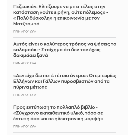
Πεζεσκιάν: Ελπίζουμε να μπει τέλος στην
κατάσταση «ούτε ειρήνη, ούτε πόλεμος» -
«Πολύ δύσκολη» η επικοινωνία με τον
Μοτζταμπά
ΠΡΙΝ ΑΠΌ 1 ΏΡΑ
Αυτός είναι ο καλύτερος τρόπος να ψήσεις το
καλαμπόκι - Στοίχημα ότι δεν τον έχεις
δοκιμάσει ξανά
ΠΡΙΝ ΑΠΌ 1 ΏΡΑ
«Δεν είχα δει ποτέ τέτοιο άνεμο»: Οι εμπειρίες
Ελλήνων και Γάλλων πυροσβεστών από τα
πύρινα μέτωπα
ΠΡΙΝ ΑΠΌ 1 ΏΡΑ
Προς εκτύπωση το πολλαπλό βιβλίο -
«Σύγχρονο εκπαιδευτικό υλικό, τόσο σε
έντυπη όσο και σε ηλεκτρονική μορφή»
ΠΡΙΝ ΑΠΌ 1 ΏΡΑ