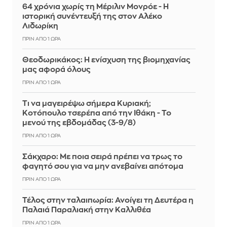
64 χρόνια χωρίς τη Μέριλιν Μονρόε - Η
ιστορική συνέντευξή της στον Αλέκο
Λιδωρίκη
ΠΡΙΝ ΑΠΌ 1 ΏΡΑ
Θεοδωρικάκος: Η ενίσχυση της βιομηχανίας
μας αφορά όλους
ΠΡΙΝ ΑΠΌ 1 ΏΡΑ
Τι να μαγειρέψω σήμερα Κυριακή;
Κοτόπουλο τσερέπα από την Ιθάκη - Το
μενού της εβδομάδας (3-9/8)
ΠΡΙΝ ΑΠΌ 1 ΏΡΑ
Σάκχαρο: Με ποια σειρά πρέπει να τρως το
φαγητό σου για να μην ανεβαίνει απότομα
ΠΡΙΝ ΑΠΌ 1 ΏΡΑ
Τέλος στην ταλαιπωρία: Ανοίγει τη Δευτέρα η
Παλαιά Παραλιακή στην Καλλιθέα
ΠΡΙΝ ΑΠΌ 1 ΏΡΑ