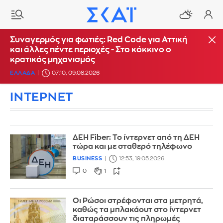
Συναγερμός για φωτιές: Red Code για Αττική
και άλλες πέντε περιοχές - Στο κόκκινο ο
κρατικός μηχανισμός
ΕΛΛΑΔΑ
07:10, 09.08.2026
ΙΝΤΕΡΝΕΤ
ΔΕΗ Fiber: Το ίντερνετ από τη ΔΕΗ
τώρα και με σταθερό τηλέφωνο
BUSINESS
12:53, 19.05.2026
0
1
Οι Ρώσοι στρέφονται στα μετρητά,
καθώς τα μπλακάουτ στο ίντερνετ
διαταράσσουν τις πληρωμές