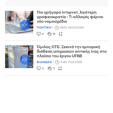
Πιο γρήγορο ίντερνετ, λιγότερη
γραφειοκρατία - Τι αλλαγές φέρνει
νέο νομοσχέδιο
ΠΟΛΙΤΙΚΗ
08:51, 29.03.2026
4
16
Όμιλος ΟΤΕ: Ξεκινά την εμπορική
διάθεση υπηρεσιών οπτικής ίνας στο
πλαίσιο του έργου UFBB
BUSINESS
11:48, 17.03.2026
0
11