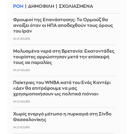
ΡΟΗ
ΔΗΜΟΦΙΛΗ
ΣΧΟΛΙΑΣΜΕΝΑ
Φρουροί της Επανάστασης: Το Ορμούζ θα
ανοίξει όταν οι ΗΠΑ αποδεχθούν τους όρους
του Ιράν
IN 2 HOURS
Μολυσμένα νερά στη Βρετανία: Εκατοντάδες
τουρίστες αρρώστησαν μετά την επίσκεψή
τους σε παραλίες
IN 2 HOURS
Παίκτριες του WNBA κατά του Ενές Καντέρ:
«Δεν θα επιτρέψουμε να μας
χρησιμοποιήσουν ως πολιτικά πιόνια»
IN 2 HOURS
Χωρίς ενεργό μέτωπο η πυρκαγιά στη Σίνδο
Θεσσαλονίκης
IN 2 HOURS