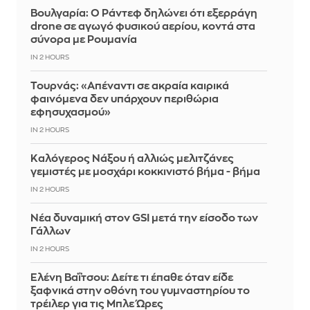
Βουλγαρία: Ο Ράντεφ δηλώνει ότι εξερράγη
drone σε αγωγό φυσικού αερίου, κοντά στα
σύνορα με Ρουμανία
IN 2 HOURS
Τουρνάς: «Απέναντι σε ακραία καιρικά
φαινόμενα δεν υπάρχουν περιθώρια
εφησυχασμού»
IN 2 HOURS
Καλόγερος Νάξου ή αλλιώς μελιτζάνες
γεμιστές με μοσχάρι κοκκινιστό βήμα - βήμα
IN 2 HOURS
Νέα δυναμική στον GSI μετά την είσοδο των
Γάλλων
IN 2 HOURS
Ελένη Βαΐτσου: Δείτε τι έπαθε όταν είδε
ξαφνικά στην οθόνη του γυμναστηρίου το
τρέιλερ για τις Μπλε Ώρες