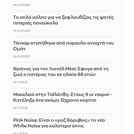
IN 2 HOURS
Το απλό κόλπο για να ξεφλουδίζεις τις ψητές
πιπεριές πανεύκολα
IN 2 HOURS
Τάνκερ κτυπήθηκε από πύραυλο ανοιχτά του
Ομάν
IN 2 HOURS
Θρήνος για τον Λιονέλ Μέσι: Έφυγε από τη
ζωή ο πατέρας του σε ηλικία 68 ετών
IN 1 HOUR
Μακελειό στην Ταϊλάνδη: Στους 9 οι νεκροί -
Κατέληξε ένα ακόμη 12χρονο κορίτσι
IN 1 HOUR
Pink Noise: Είναι ο «ροζ θόρυβος» το νέο
White Noise για καλύτερο ύπνο;
IN 1 HOUR