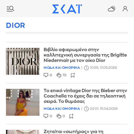
DIOR
Βιβλίο αφιερωμένο στην
καλλιτεχνική συνεργασία της Brigitte
Niedermair με τον οίκο Dior
ΜΟΔΑ ΚΑΙ ΟΜΟΡΦΙΑ
10:55, 17.05.2026
0
72
Το επικό vintage Dior της Bieber στην
Coachella το έχεις δει σε τηλεοπτική
σειρά. Το θυμάσαι;
ΜΟΔΑ ΚΑΙ ΟΜΟΡΦΙΑ
22:01, 15.04.2026
0
0
Ζητείται «σωτήρας» για τη