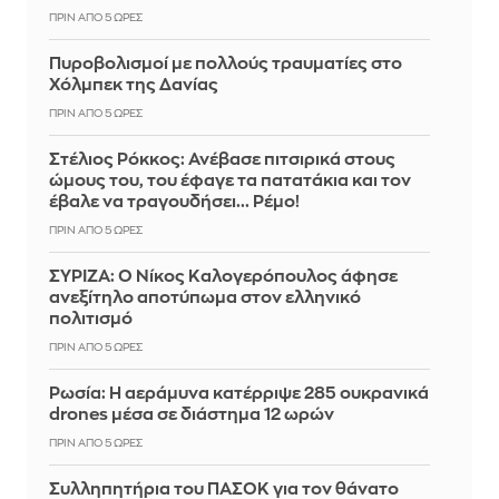
ΠΡΙΝ ΑΠΌ 5 ΏΡΕΣ
Πυροβολισμοί με πολλούς τραυματίες στο
Χόλμπεκ της Δανίας
ΠΡΙΝ ΑΠΌ 5 ΏΡΕΣ
Στέλιος Ρόκκος: Ανέβασε πιτσιρικά στους
ώμους του, του έφαγε τα πατατάκια και τον
έβαλε να τραγουδήσει... Ρέμο!
ΠΡΙΝ ΑΠΌ 5 ΏΡΕΣ
ΣΥΡΙΖΑ: Ο Νίκος Καλογερόπουλος άφησε
ανεξίτηλο αποτύπωμα στον ελληνικό
πολιτισμό
ΠΡΙΝ ΑΠΌ 5 ΏΡΕΣ
Ρωσία: Η αεράμυνα κατέρριψε 285 ουκρανικά
drones μέσα σε διάστημα 12 ωρών
ΠΡΙΝ ΑΠΌ 5 ΏΡΕΣ
Συλληπητήρια του ΠΑΣΟΚ για τον θάνατο