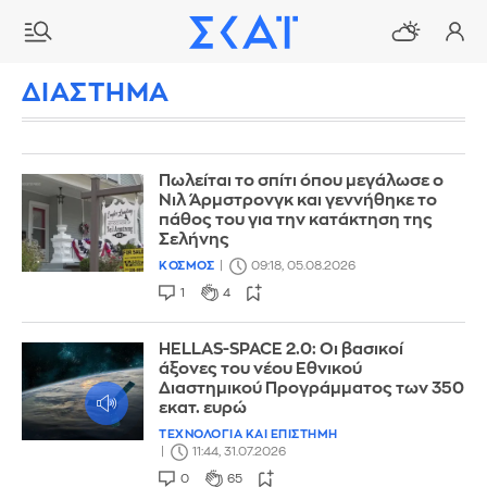
ΔΙΑΣΤΗΜΑ
Πωλείται το σπίτι όπου μεγάλωσε ο
Νιλ Άρμστρονγκ και γεννήθηκε το
πάθος του για την κατάκτηση της
Σελήνης
ΚΟΣΜΟΣ
09:18, 05.08.2026
1
4
HELLAS-SPACE 2.0: Οι βασικοί
άξονες του νέου Εθνικού
Διαστημικού Προγράμματος των 350
εκατ. ευρώ
ΤΕΧΝΟΛΟΓΙΑ ΚΑΙ ΕΠΙΣΤΗΜΗ
11:44, 31.07.2026
0
65