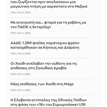
που ζυγίζονται πριν απολαύσουν μια
μαγευτική πτήση με αερόστατο στο Μεξικό
ΠΡΙΝ ΑΠΌ 4 ΏΡΕΣ
Με ανατροπή και… φτερά για τη ρεβάνς με
τον ΠΑΟΚ η Άντερλεχτ
ΠΡΙΝ ΑΠΌ 4 ΏΡΕΣ
ΑΑΔΕ: 1.296 φιάλες παράνομου φρέον
κατασχέθηκαν σε Κήπους και Δοϊράνη
ΠΡΙΝ ΑΠΌ 4 ΏΡΕΣ
Οι Χούθι ανέλαβαν την ευθύνη για τις
επιθέσεις στη Σαουδική Αραβία
ΠΡΙΝ ΑΠΌ 5 ΏΡΕΣ
Νέες επιθέσεις των Χούθι στη Μόχα
ΠΡΙΝ ΑΠΌ 5 ΏΡΕΣ
Η Σλοβενία αντίπαλος της Εθνικής Παίδων
στη φάση των «16» του Ευρωμπάσκετ U16