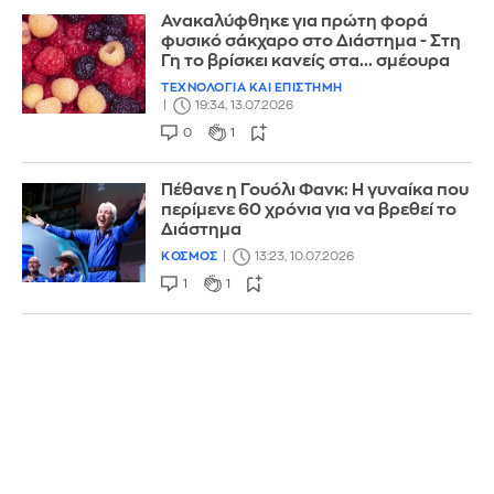
Ανακαλύφθηκε για πρώτη φορά
φυσικό σάκχαρο στο Διάστημα - Στη
Γη το βρίσκει κανείς στα... σμέουρα
ΤΕΧΝΟΛΟΓΙΑ ΚΑΙ ΕΠΙΣΤΗΜΗ
19:34, 13.07.2026
0
1
Πέθανε η Γουόλι Φανκ: Η γυναίκα που
περίμενε 60 χρόνια για να βρεθεί το
Διάστημα
ΚΟΣΜΟΣ
13:23, 10.07.2026
1
1